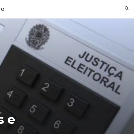
TO
s e