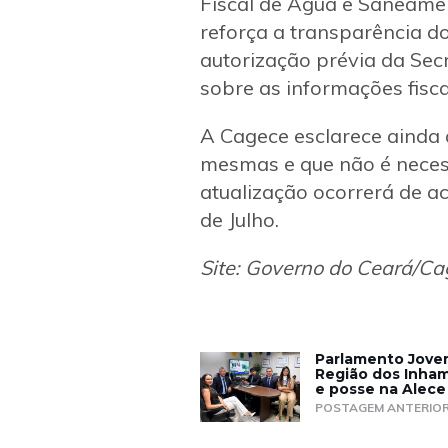
Fiscal de Água e Saneament
reforça a transparência do
autorização prévia da Sec
sobre as informações fisca
A Cagece esclarece ainda
mesmas e que não é necess
atualização ocorrerá de a
de Julho.
Site: Governo do Ceará/Ca
Parlamento Jovem
Região dos Inham
e posse na Alece
POSTAGEM ANTERIO