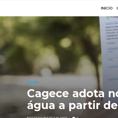
INICIO
CEARÁ
Cagece adota n
água a partir de
POSTADO EM 30 JUN 2026
0