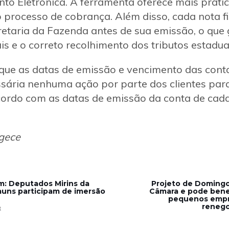
o Eletrônica. A ferramenta oferece mais pratic
 processo de cobrança. Além disso, cada nota f
retaria da Fazenda antes de sua emissão, o que 
is e o correto recolhimento dos tributos estaduai
 que as datas de emissão e vencimento das con
ária nenhuma ação por parte dos clientes para
cordo com as datas de emissão da conta de cada 
gece
: Deputados Mirins da
Projeto de Domingo
uns participam de imersão
Câmara e pode benef
pequenos emp
renego
R