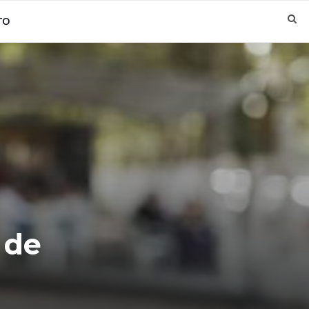
TO
 de