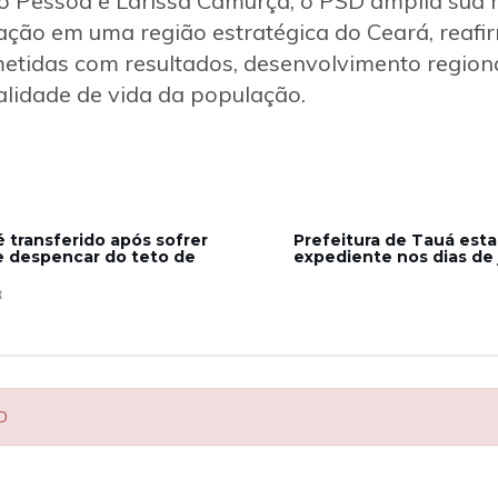
 Pessoa e Larissa Camurça, o PSD amplia sua r
uação em uma região estratégica do Ceará, reaf
etidas com resultados, desenvolvimento regional
alidade de vida da população.
 é transferido após sofrer
Prefeitura de Tauá esta
e despencar do teto de
expediente nos dias de 
R
O