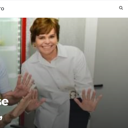
TO
se
,