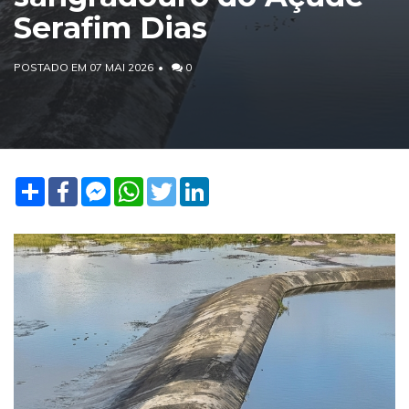
Serafim Dias
POSTADO EM 07 MAI 2026
0
Share
Facebook
Facebook
WhatsApp
Twitter
LinkedIn
Messenger