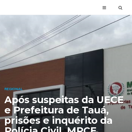
REGIONAL
Após suspeitas da UECE
e Prefeitura de Tauá,
prisões e inquérito da
Polícia Civil, MPCE