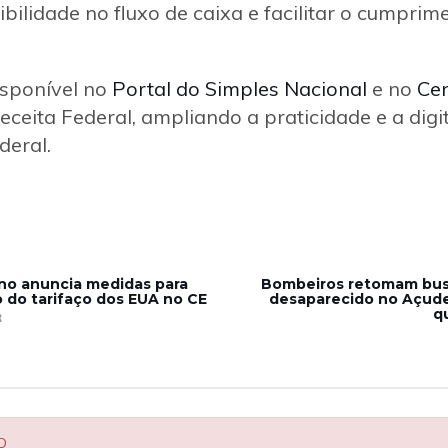
bilidade no fluxo de caixa e facilitar o cumpri
isponível no
Portal do Simples Nacional
e no
Cen
eceita Federal, ampliando a praticidade e a digi
deral.
no anuncia medidas para
Bombeiros retomam bus
o do tarifaço dos EUA no CE
desaparecido no Açude 
qu
R
O