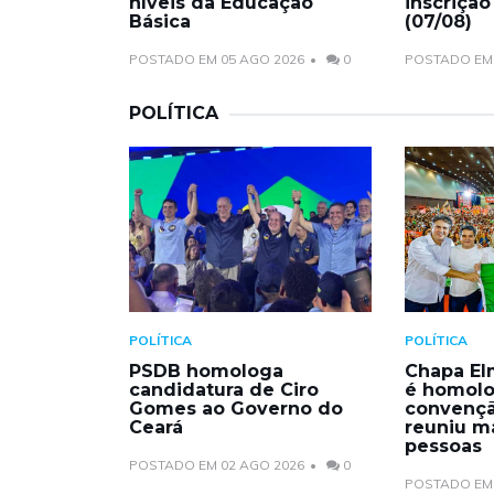
níveis da Educação
inscrição
Básica
(07/08)
POSTADO EM 05 AGO 2026
0
POSTADO EM 
POLÍTICA
POLÍTICA
POLÍTICA
PSDB homologa
Chapa El
candidatura de Ciro
é homol
Gomes ao Governo do
convençã
Ceará
reuniu ma
pessoas
POSTADO EM 02 AGO 2026
0
POSTADO EM 