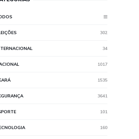
ODOS
LEIÇÕES
302
NTERNACIONAL
34
ACIONAL
1017
EARÁ
1535
EGURANÇA
3641
SPORTE
101
ECNOLOGIA
160