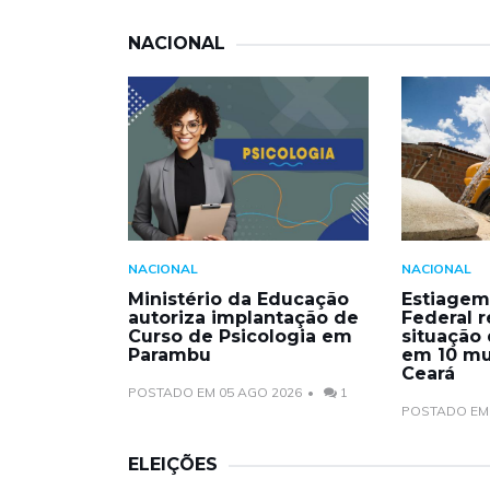
NACIONAL
NACIONAL
NACIONAL
Ministério da Educação
Estiagem
autoriza implantação de
Federal 
Curso de Psicologia em
situação
Parambu
em 10 mu
Ceará
POSTADO EM 05 AGO 2026
1
POSTADO EM 
ELEIÇÕES