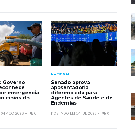
NACIONAL
: Governo
Senado aprova
reconhece
aposentadoria
 de emergência
diferenciada para
nicípios do
Agentes de Saúde e de
Endemias
04 AGO 2026
0
POSTADO EM 14 JUL 2026
0