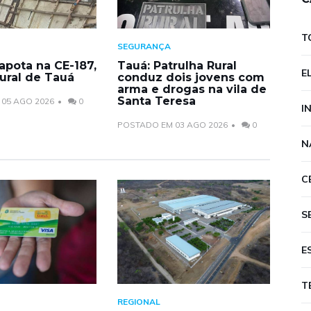
T
SEGURANÇA
apota na CE-187,
Tauá: Patrulha Rural
E
ural de Tauá
conduz dois jovens com
arma e drogas na vila de
Santa Teresa
05 AGO 2026
0
I
POSTADO EM 03 AGO 2026
0
N
C
S
E
T
REGIONAL