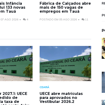
is Infância
Fábrica de Calçados abre
R
lui 133 novas
mais de 150 vagas de
 em Tauá
empregos em Tauá
P
07 AGO 2026
4
POSTADO EM 05 AGO 2026
11
P
CEARÁ
r 2027.1: UECE
UECE abre matrículas
edido de
para aprovados no
da taxa de
Vestibular 2026.2