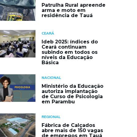
Patrulha Rural apreende
arma e moto em
residência de Tauá
CEARÁ
Ideb 2025: índices do
Ceará continuam
subindo em todos os
níveis da Educação
Básica
NACIONAL
Ministério da Educação
autoriza implantação
de Curso de Psicologia
em Parambu
REGIONAL
Fábrica de Calçados
abre mais de 150 vagas
de empregos em Tauá