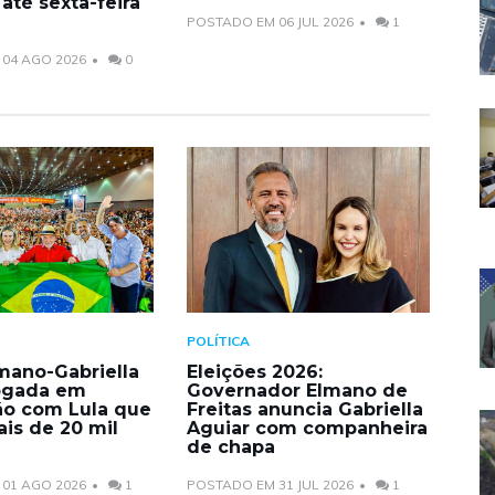
 até sexta-feira
POSTADO EM 06 JUL 2026
1
04 AGO 2026
0
POLÍTICA
mano-Gabriella
Eleições 2026:
ogada em
Governador Elmano de
o com Lula que
Freitas anuncia Gabriella
is de 20 mil
Aguiar com companheira
de chapa
01 AGO 2026
1
POSTADO EM 31 JUL 2026
1