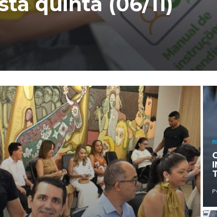
ta quinta (06/11)
R
P