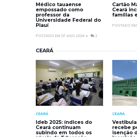
Médico tauaense
Cartão Ma
empossado como
Ceará inc
professor da
famílias
Universidade Federal do
Piauí
POSTADO EM 
POSTADO EM 07 AGO 2026
2
CEARÁ
CEARÁ
CEARÁ
Ideb 2025: índices do
Vestibula
Ceará continuam
recebe p
subindo em todos os
isenção 