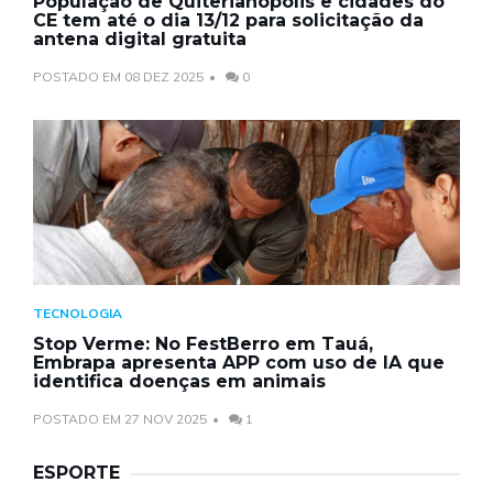
População de Quiterianópolis e cidades do
CE tem até o dia 13/12 para solicitação da
antena digital gratuita
POSTADO EM 08 DEZ 2025
0
TECNOLOGIA
Stop Verme: No FestBerro em Tauá,
Embrapa apresenta APP com uso de IA que
identifica doenças em animais
POSTADO EM 27 NOV 2025
1
ESPORTE