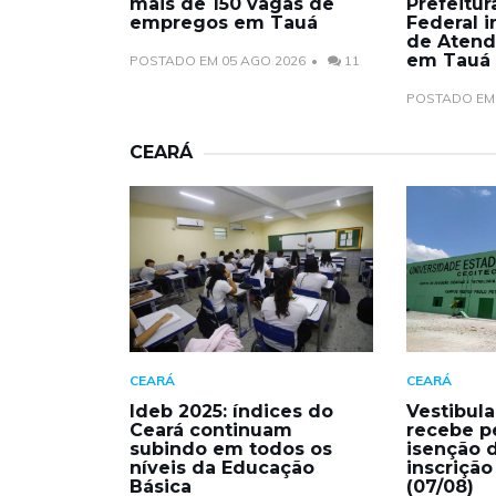
mais de 150 vagas de
Prefeitur
empregos em Tauá
Federal 
de Atend
em Tauá
POSTADO EM 05 AGO 2026
11
POSTADO EM 
CEARÁ
CEARÁ
CEARÁ
Ideb 2025: índices do
Vestibula
Ceará continuam
recebe p
subindo em todos os
isenção 
níveis da Educação
inscrição
Básica
(07/08)