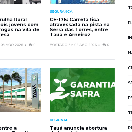
T
SEGURANÇA
rulha Rural
CE-176: Carreta fica
E
ois jovens com
atravessada na pista na
ogas na vila de
Serra das Torres, entre
resa
Tauá e Arneiroz
I
03 AGO 2026
0
POSTADO EM 02 AGO 2026
0
N
C
S
E
T
REGIONAL
entre a
Tauá anuncia abertura
R