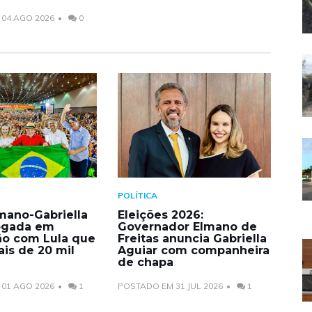
04 AGO 2026
0
POLÍTICA
mano-Gabriella
Eleições 2026:
ogada em
Governador Elmano de
o com Lula que
Freitas anuncia Gabriella
is de 20 mil
Aguiar com companheira
de chapa
01 AGO 2026
1
POSTADO EM 31 JUL 2026
1