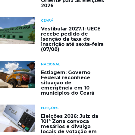
Oriente para as Eleições
2026
CEARÁ
Vestibular 2027.1: UECE
recebe pedido de
isenção da taxa de
inscrição até sexta-feira
(07/08)
NACIONAL
Estiagem: Governo
Federal reconhece
situação de
emergência em 10
municípios do Ceará
ELEIÇÕES
Eleições 2026: Juiz da
101ª Zona convoca
mesários e divulga
locais de votação em