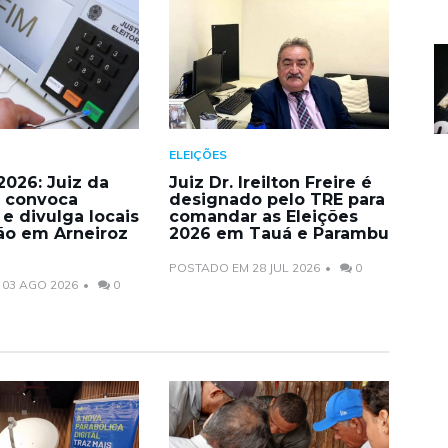
ELEIÇÕES
2026: Juiz da
Juiz Dr. Ireilton Freire é
a convoca
designado pelo TRE para
e divulga locais
comandar as Eleições
ão em Arneiroz
2026 em Tauá e Parambu
POSTADO EM 28 JUL 2026
0
03 AGO 2026
0