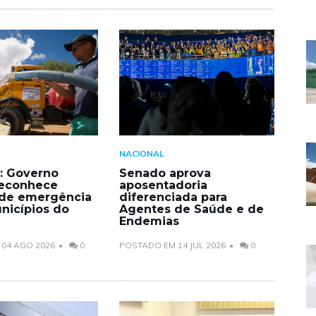
NACIONAL
: Governo
Senado aprova
reconhece
aposentadoria
 de emergência
diferenciada para
nicípios do
Agentes de Saúde e de
Endemias
04 AGO 2026
0
POSTADO EM 14 JUL 2026
0