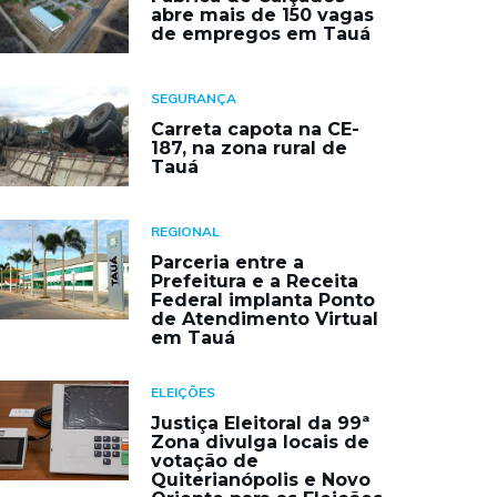
abre mais de 150 vagas
de empregos em Tauá
SEGURANÇA
Carreta capota na CE-
187, na zona rural de
Tauá
REGIONAL
Parceria entre a
Prefeitura e a Receita
Federal implanta Ponto
de Atendimento Virtual
em Tauá
ELEIÇÕES
Justiça Eleitoral da 99ª
Zona divulga locais de
votação de
Quiterianópolis e Novo