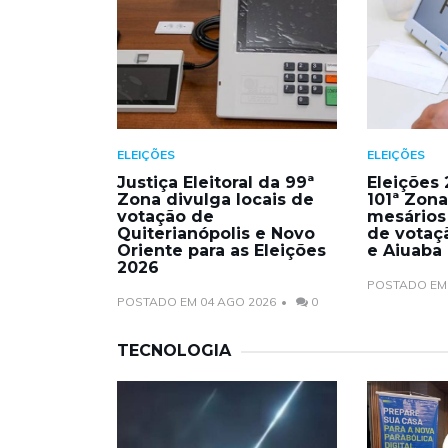
ELEIÇÕES
ELEIÇÕES
Justiça Eleitoral da 99ª
Eleições 
Zona divulga locais de
101ª Zon
votação de
mesários 
Quiterianópolis e Novo
de votaç
Oriente para as Eleições
e Aiuaba
2026
POSTADO EM 
POSTADO EM 04 AGO 2026
0
TECNOLOGIA