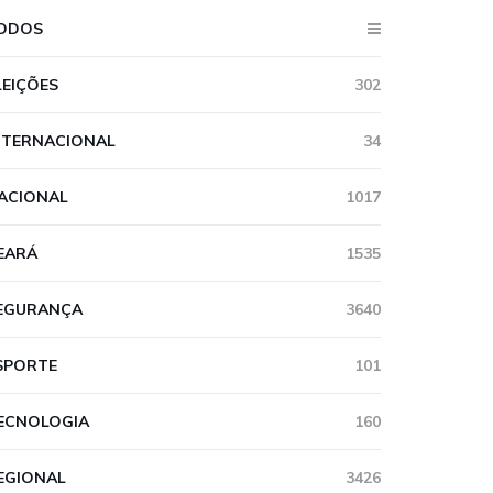
ODOS
LEIÇÕES
302
NTERNACIONAL
34
ACIONAL
1017
EARÁ
1535
EGURANÇA
3640
SPORTE
101
ECNOLOGIA
160
EGIONAL
3426