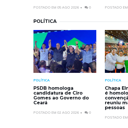
POSTADO EM 05 AGO 2026
0
POSTADO EM 
POLÍTICA
POLÍTICA
POLÍTICA
PSDB homologa
Chapa El
candidatura de Ciro
é homol
Gomes ao Governo do
convençã
Ceará
reuniu ma
pessoas
POSTADO EM 02 AGO 2026
0
POSTADO EM 