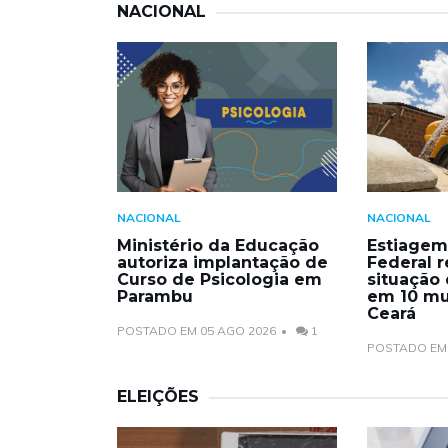
NACIONAL
NACIONAL
NACIONAL
Ministério da Educação
Estiagem
autoriza implantação de
Federal 
Curso de Psicologia em
situação
Parambu
em 10 mu
Ceará
POSTADO EM 05 AGO 2026
1
POSTADO EM 
ELEIÇÕES