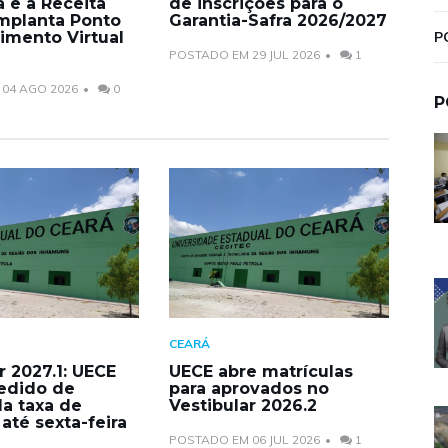
a e a Receita
de inscrições para o
implanta Ponto
Garantia-Safra 2026/2027
imento Virtual
P
POSTADO EM 29 JUL 2026
1
04 AGO 2026
0
P
CEARÁ
r 2027.1: UECE
UECE abre matrículas
edido de
para aprovados no
da taxa de
Vestibular 2026.2
 até sexta-feira
POSTADO EM 06 JUL 2026
1